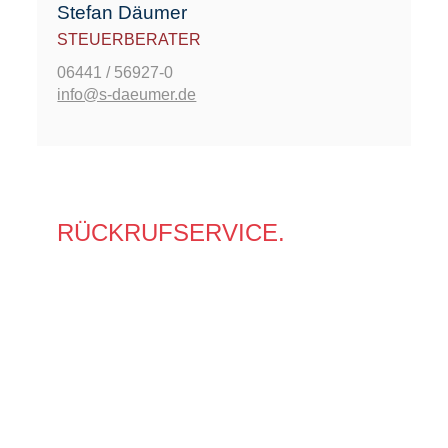
Stefan Däumer
STEUERBERATER
06441 / 56927-0
info@s-daeumer.de
VEREINBAREN SIE EINEN
RÜCKRUF­SERVICE.
Sie möchten eine persönliche Beratung
und wünschen einen Rückruf?
Teilen Sie uns einfach Ihre bevorzugte
Anrufzeit sowie Ihre Telefonnummer mit.
Wir werden uns danach in Kürze bei
Ihnen melden.