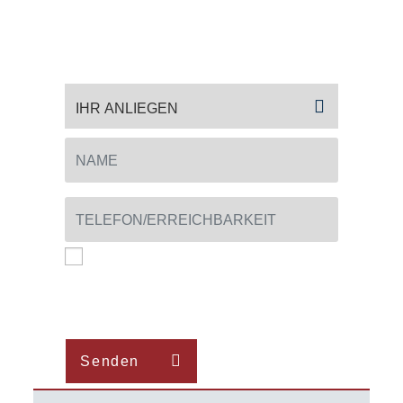
Wir freuen uns auf Ihre
Kontaktaufnahme!
Hiermit akzeptiere ich die von mir zur
Kenntnis genommene
Datenschutzerklärung
.
Senden